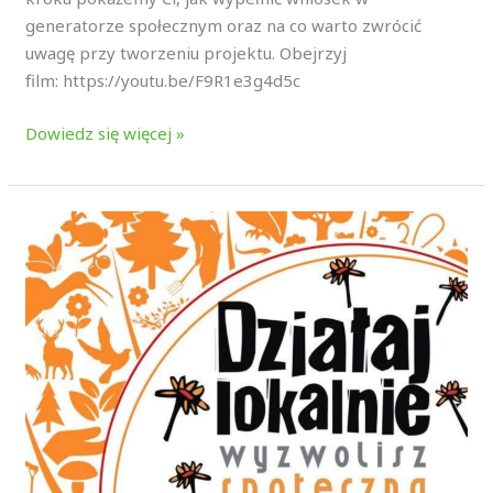
generatorze społecznym oraz na co warto zwrócić
uwagę przy tworzeniu projektu. Obejrzyj
film: https://youtu.be/F9R1e3g4d5c
Dowiedz się więcej »
Działaj
Lokalnie
2026!
Film
istruktarzowy
–
wyjaśnienie
najważniejszych
aspektów
programu