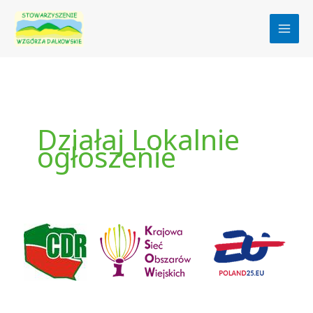
Przejdź
do
treści
Działaj Lokalnie
ogłoszenie
CEL
–
WSPARCIE
LEADER!