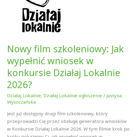
wypełnić
wniosek
w
konkursie
Działaj
Lokalnie
Nowy film szkoleniowy: Jak
2026?
wypełnić wniosek w
konkursie Działaj Lokalnie
2026?
Działaj Lokalnie
,
Działaj Lokalnie ogłoszenie
/
Justyna
Wysoczańska
Jest już dostępny drugi film szkoleniowy, który
przeprowadzi Cię przez obsługę generatora wniosków
w Konkursie Działaj Lokalnie 2026. W tym filmie krok po
kroku pokażemy Ci, jak wypełnić wniosek w