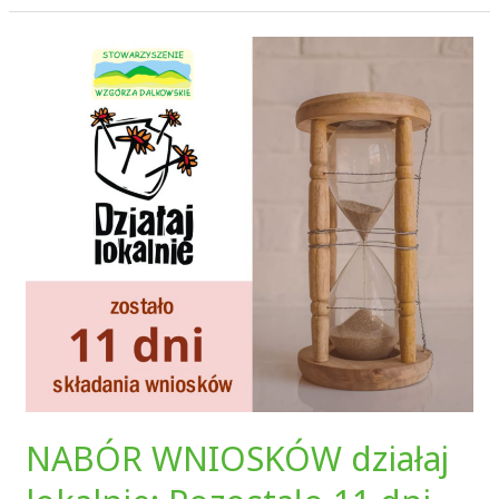
NABÓR
WNIOSKÓW
działaj
lokalnie:
Pozostało
11
dni
NABÓR WNIOSKÓW działaj