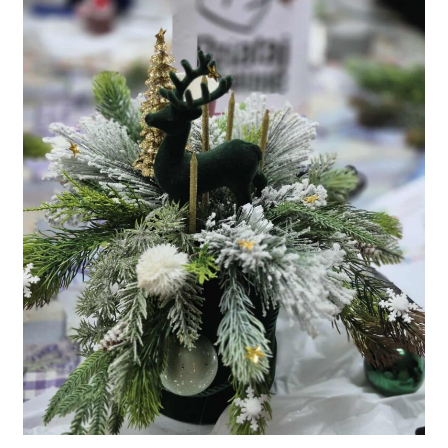
bożonarodzeniowe
Kgw
Potoczek