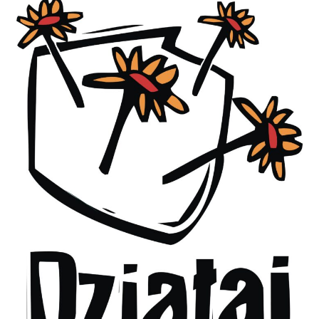
„Tajemnice
Bukowej
Góry”
Gminne
Centrum
Kultury
w
Otyniu