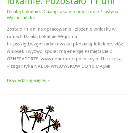
lokalnie: Pozostało 11 dni
Działaj Lokalnie
,
Działaj Lokalnie ogłoszenie
/
Justyna
Wysoczańska
Zostało 11 dni na opracowanie i złożenie wniosku w
ramach Działaj Lokalnie Wejdź na
https://lgd.wzgorzadalkowskie.pl/dzialaj-lokalnie/, złóż
wniosek i wyzwól społeczną energię Pamiętajcie o
GENERATORZE: www.generatorspoleczny.pl Nie czekaj
– zegar tyka NABÓR WNIOWSKÓW DO 10 MAJA!!!
Dowiedz się więcej »
Nowy
film
szkoleniowy:
Jak