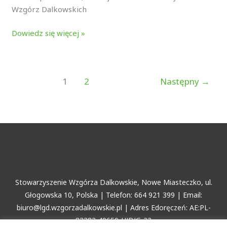
Wzgórz Dalkowskich
Dowiedz się więcej »
1
2
Następny
→
Stowarzyszenie Wzgórza Dalkowskie, Nowe Miasteczko, ul.
Głogowska 10, Polska | Telefon: 664 921 399 | Email:
biuro@lgd.wzgorzadalkowskie.pl | Adres Edoręczeń: AE:PL-
83382-49650-HJDJG-22