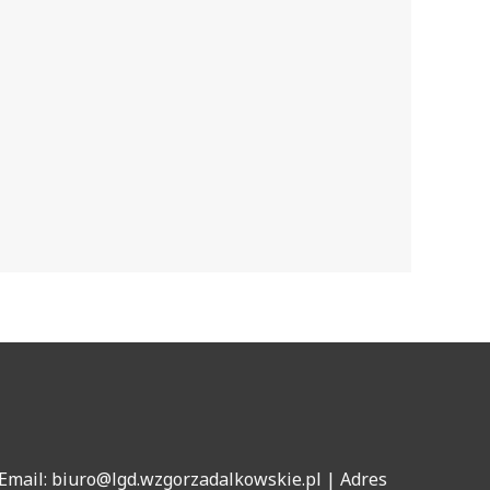
Email: biuro@lgd.wzgorzadalkowskie.pl | Adres