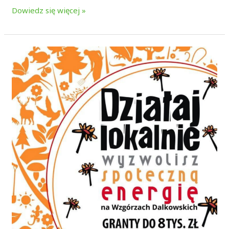
Dowiedz się więcej »
Działaj
Lokalnie
2026!
Film
istruktarzowy
–
wyjaśnienie
najważniejszych
aspektów
programu