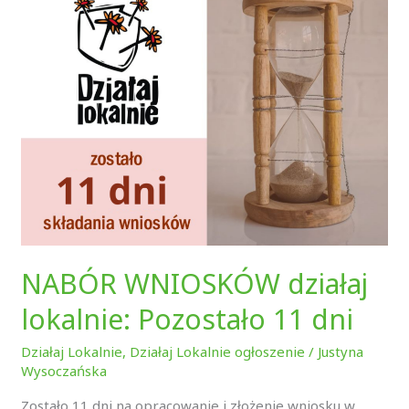
lokalnie:
Pozostało
11
dni
NABÓR WNIOSKÓW działaj
lokalnie: Pozostało 11 dni
Działaj Lokalnie
,
Działaj Lokalnie ogłoszenie
/
Justyna
Wysoczańska
Zostało 11 dni na opracowanie i złożenie wniosku w