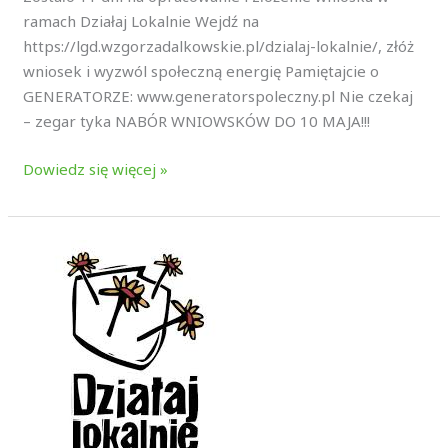
ramach Działaj Lokalnie Wejdź na
https://lgd.wzgorzadalkowskie.pl/dzialaj-lokalnie/, złóż
wniosek i wyzwól społeczną energię Pamiętajcie o
GENERATORZE: www.generatorspoleczny.pl Nie czekaj
– zegar tyka NABÓR WNIOWSKÓW DO 10 MAJA!!!
Dowiedz się więcej »
Nowy
film
szkoleniowy:
Jak
wypełnić
wniosek
w
konkursie