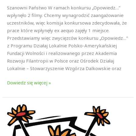
Szanowni Państwo W ramach konkursu „Opowiedz…”
wpłynęło 2 filmy. Chcemy wynagrodzić zaangażowanie
uczestników, więc komisja konkursowa zdecydowała, że
prace które wpłynęły ex aequo zajęły 1 miejsce.
Przedstawiamy więc zwycięzców konkursu „Opowiedz…”
z Programu Działaj Lokalnie Polsko-Amerykańskiej
Fundacji Wolności i realizowanego przez Akademia
Rozwoju Filantropii w Polsce oraz Ośrodek Działaj
Lokalnie – Stowarzyszenie Wzgórza Dalkowskie oraz
Dowiedz się więcej »
„Tajemnice
Bukowej
Góry”
Gminne