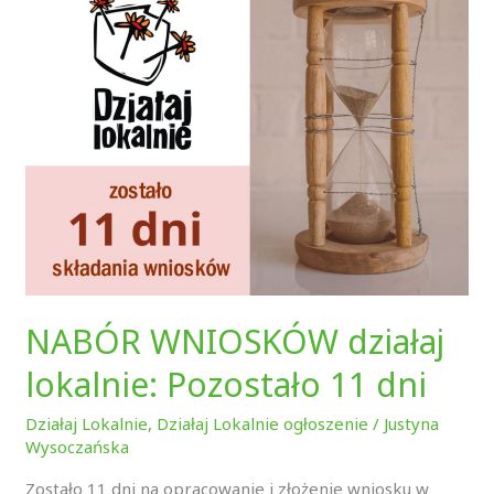
lokalnie:
Pozostało
11
dni
NABÓR WNIOSKÓW działaj
lokalnie: Pozostało 11 dni
Działaj Lokalnie
,
Działaj Lokalnie ogłoszenie
/
Justyna
Wysoczańska
Zostało 11 dni na opracowanie i złożenie wniosku w