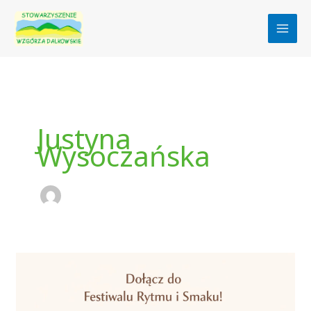
Przejdź
do
treści
Justyna
Wysoczańska
„Festiwalu
Rytmu
i