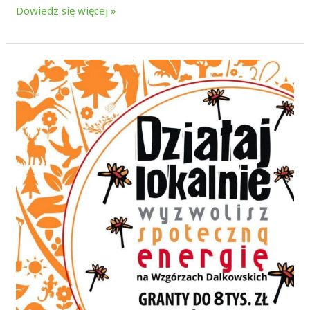
Dowiedz się więcej »
Działaj
Lokalnie
2026!
Film
istruktarzowy
–
wyjaśnienie
najważniejszych
aspektów
programu