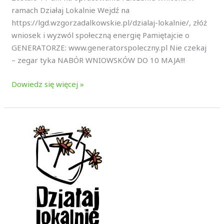
ramach Działaj Lokalnie Wejdź na
https://lgd.wzgorzadalkowskie.pl/dzialaj-lokalnie/, złóż
wniosek i wyzwól społeczną energię Pamiętajcie o
GENERATORZE: www.generatorspoleczny.pl Nie czekaj
– zegar tyka NABÓR WNIOWSKÓW DO 10 MAJA!!!
Dowiedz się więcej »
Nowy
film
szkoleniowy:
Jak
wypełnić
wniosek
w
konkursie