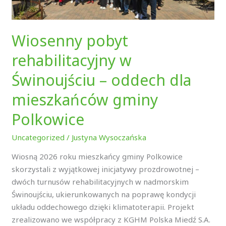
oddech
dla
mieszkańców
Wiosenny pobyt
gminy
rehabilitacyjny w
Polkowice
Świnoujściu – oddech dla
mieszkańców gminy
Polkowice
Uncategorized
/
Justyna Wysoczańska
Wiosną 2026 roku mieszkańcy gminy Polkowice
skorzystali z wyjątkowej inicjatywy prozdrowotnej –
dwóch turnusów rehabilitacyjnych w nadmorskim
Świnoujściu, ukierunkowanych na poprawę kondycji
układu oddechowego dzięki klimatoterapii. Projekt
zrealizowano we współpracy z KGHM Polska Miedź S.A.