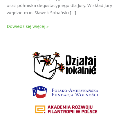
oraz półmiska degustacyjnego dla Jury. W skład Jury
wejdzie m.in. Sławek Sobański […]
Dowiedz się więcej »
Wyniki
konkursu
grantowego
„Działaj
Lokalnie
2026”