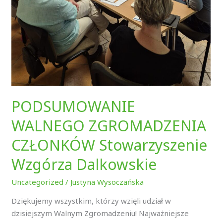
PODSUMOWANIE
WALNEGO ZGROMADZENIA
CZŁONKÓW Stowarzyszenie
Wzgórza Dalkowskie
Uncategorized
/
Justyna Wysoczańska
Dziękujemy wszystkim, którzy wzięli udział w
dzisiejszym Walnym Zgromadzeniu! Najważniejsze