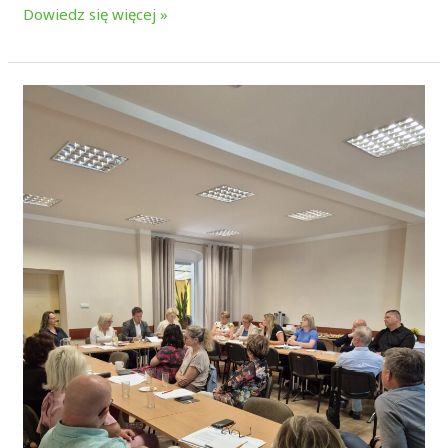
Dowiedz się więcej »
PODSUMOWANIE
WALNEGO
ZGROMADZENIA
CZŁONKÓW
Stowarzyszenie
Wzgórza
Dalkowskie