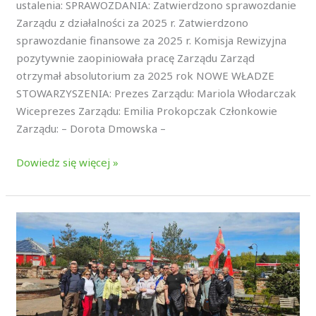
ustalenia: SPRAWOZDANIA: Zatwierdzono sprawozdanie
Zarządu z działalności za 2025 r. Zatwierdzono
sprawozdanie finansowe za 2025 r. Komisja Rewizyjna
pozytywnie zaopiniowała pracę Zarządu Zarząd
otrzymał absolutorium za 2025 rok NOWE WŁADZE
STOWARZYSZENIA: Prezes Zarządu: Mariola Włodarczak
Wiceprezes Zarządu: Emilia Prokopczak Członkowie
Zarządu: – Dorota Dmowska –
Dowiedz się więcej »
Wiosenny
pobyt
rehabilitacyjny
w
Świnoujściu
–