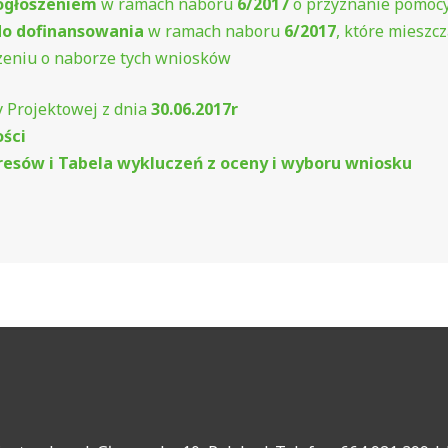
ogłoszeniem
w ramach naboru
6/2017
o przyznanie pomocy
o dofinansowania
w ramach naboru
6/2017
, które mieszcz
eniu o naborze tych wniosków
 Projektowej z dnia
30.06.2017r
ości
eresów i Tabela wykluczeń z oceny i wyboru wniosku