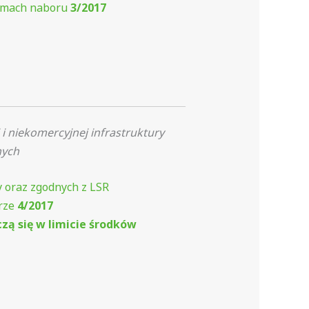
mach naboru
3/2017
 niekomercyjnej infrastruktury
nych
 oraz zgodnych z LSR
orze
4/2017
czą się w limicie środków