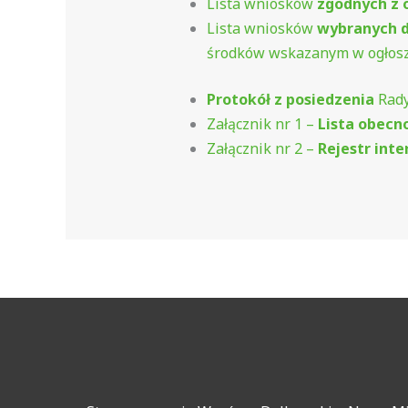
Lista wniosków
zgodnych z 
Lista wniosków
wybranych d
środków wskazanym w ogłosz
Protokół z posiedzenia
Rady
Załącznik nr 1 –
Lista obecn
Załącznik nr 2 –
Rejestr int