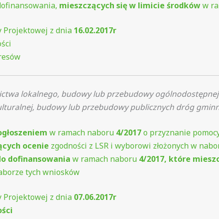
dofinansowania,
mieszczących się w limicie środków
w ra
 Projektowej z dnia
16.02.2017r
ści
eresów
ctwa lokalnego, budowy lub przebudowy ogólnodostępnej i
 kulturalnej, budowy lub przebudowy publicznych dróg gmin
ogłoszeniem
w ramach naboru
4/2017
o przyznanie pomocy
ących ocenie
zgodności z LSR i wyborowi złożonych w nab
o dofinansowania
w ramach naboru
4/2017, które miesz
aborze tych wniosków
 Projektowej z dnia
07.06.2017r
ości