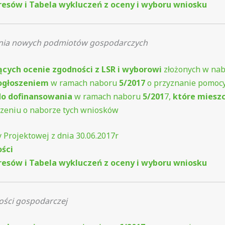
eresów i Tabela wykluczeń z oceny i wyboru wniosku
enia nowych podmiotów gospodarczych
ących ocenie zgodności z LSR i wyborowi
złożonych w na
ogłoszeniem
w ramach naboru
5/2017
o przyznanie pomocy
o dofinansowania
w ramach naboru
5/201
7,
które mieszcz
eniu o naborze tych wniosków
 Projektowej z dnia 30.06.2017r
ości
eresów i Tabela wykluczeń z oceny i wyboru wniosku
ności gospodarczej