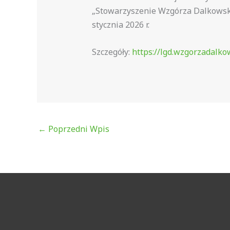
„Stowarzyszenie Wzgórza Dalkowskie
stycznia 2026 r.
Szczegóły:
https://lgd.wzgorzadalk
←
Poprzedni Wpis