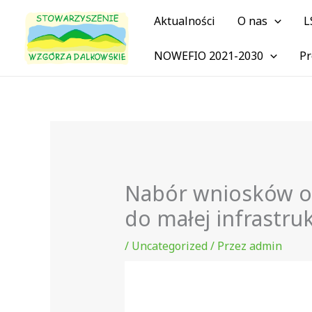
Przejdź
Aktualności
O nas
L
do
treści
NOWEFIO 2021-2030
Pr
Nabór wniosków o
do małej infrastru
/
Uncategorized
/ Przez
admin