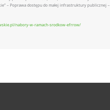
” – Poprawa dostępu do małej infrastruktury publicznej – N
owskie.pl/nabory-w-ramach-srodkow-efrrow/