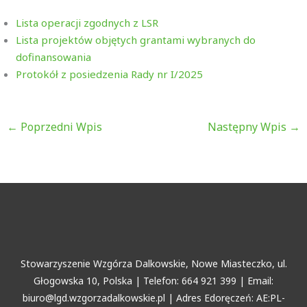
Lista operacji zgodnych z LSR
Lista projektów objętych grantami wybranych do
dofinansowania
Protokół z posiedzenia Rady nr I/2025
←
Poprzedni Wpis
Następny Wpis
→
Stowarzyszenie Wzgórza Dalkowskie, Nowe Miasteczko, ul.
Głogowska 10, Polska | Telefon: 664 921 399 | Email:
biuro@lgd.wzgorzadalkowskie.pl | Adres Edoręczeń: AE:PL-