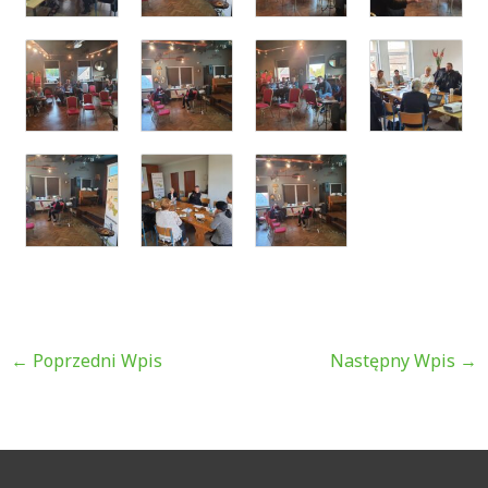
←
Poprzedni Wpis
Następny Wpis
→