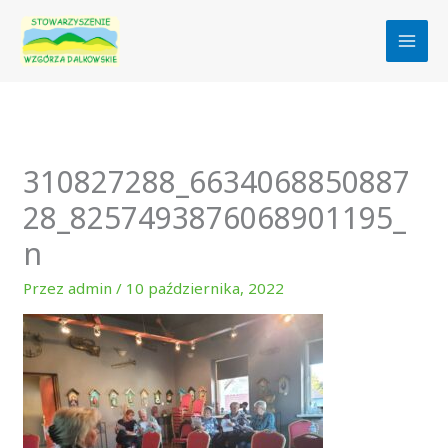
Przejdź
do
treści
310827288_6634068850887
28_8257493876068901195_
n
Przez
admin
/
10 października, 2022