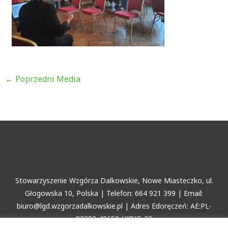
←
Poprzedni Media
Stowarzyszenie Wzgórza Dalkowskie, Nowe Miasteczko, ul.
Głogowska 10, Polska | Telefon: 664 921 399 | Email:
biuro@lgd.wzgorzadalkowskie.pl | Adres Edoręczeń: AE:PL-
83382-49650-HJDJG-22