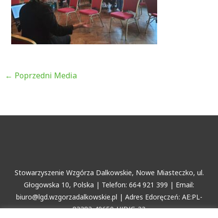
←
Poprzedni Media
Stowarzyszenie Wzgórza Dalkowskie, Nowe Miasteczko, ul.
Głogowska 10, Polska | Telefon: 664 921 399 | Email:
biuro@lgd.wzgorzadalkowskie.pl | Adres Edoręczeń: AE:PL-
83382-49650-HJDJG-22