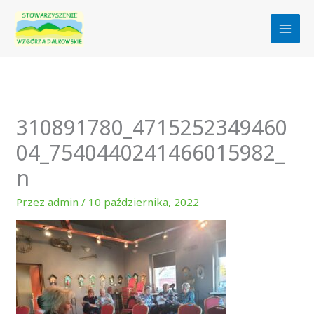
Przejdź
do
treści
310891780_4715252349460
04_7540440241466015982_
n
Przez
admin
/
10 października, 2022