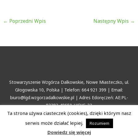
←
Poprzedni Wpis
Następny Wpis
→
Stowarzyszenie Wzgórza Dalkowskie, Nowe Miasteczko, ul.
Głogowska 10, Polska | Telefon: 664 921 399 | Email:
biuro@lgd.wzgorzadalkowskie.pl | Adres Edoręczeń: AE:PL-
83382-49650-HJDJG-22
Ta strona używa ciasteczek (cookies), dzięki którym nasz
Copyright © 2026 Stowarzyszenie Wzgórza Dalkowskie
serwis może działać lepiej.
Rozumiem
Dowiedz się więcej