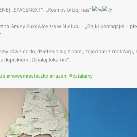
EJ „SPACENEXT”- „Kosmos bliżej nas”
czna Gminy Żukowice z/s w Nielubi – „Bajki pomagajki – pl
my również do, dzielenia się z nami, zdjęciami z realizacji,
 dopiskiem „Działaj lokalnie”.
ie
#nowemiasteczko
#razem
#działamy