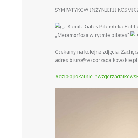
SYMPATYKÓW INŻYNIERII KOSMICZN
Kamila Galus Biblioteka Publi
„Metamorfoza w rytmie pilates”
Czekamy na kolejne zdjęcia. Zachęca
adres biuro@wzgorzadalkowskie.pl z
#działajlokalnie
#wzgórzadalkowsk