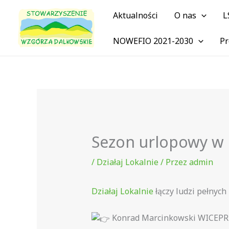
Przejdź
Aktualności
O nas
L
do
treści
NOWEFIO 2021-2030
Pr
Sezon urlopowy w 
/
Działaj Lokalnie
/ Przez
admin
Działaj Lokalnie
łączy ludzi pełnych
Konrad Marcinkowski WICEP