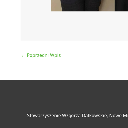
←
Poprzedni Wpis
Stowarzyszenie Wzgórza Dalkowskie, Nowe Mias