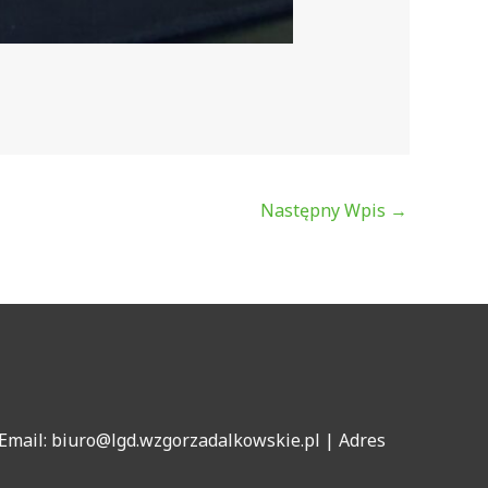
Następny Wpis
→
Email: biuro@lgd.wzgorzadalkowskie.pl | Adres