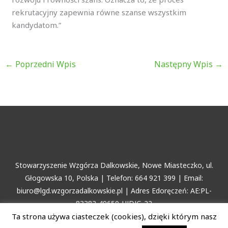
rekrutacyjny zapewnia równe szanse wszystkim
kandydatom.”
←
Poprzedni Wpis
Następny Wpis
→
Stowarzyszenie Wzgórza Dalkowskie, Nowe Miasteczko, ul.
Głogowska 10, Polska | Telefon: 664 921 399 | Email:
biuro@lgd.wzgorzadalkowskie.pl | Adres Edoręczeń: AE:PL-
83382-49650-HJDJG-22
Ta strona używa ciasteczek (cookies), dzięki którym nasz