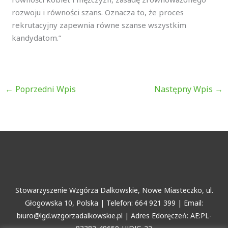
rozwoju i równości szans. Oznacza to, że proces
rekrutacyjny zapewnia równe szanse wszystkim
kandydatom.”
←
Poprzedni Wpis
Następny Wpis
→
Stowarzyszenie Wzgórza Dalkowskie, Nowe Miasteczko, ul.
Głogowska 10, Polska | Telefon: 664 921 399 | Email:
biuro@lgd.wzgorzadalkowskie.pl | Adres Edoręczeń: AE:PL-