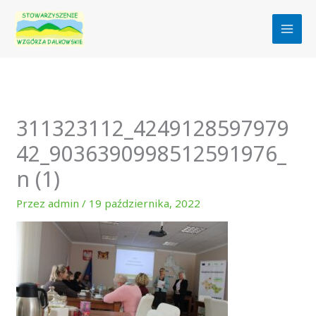
Przejdź
do
treści
311323112_4249128597979
42_9036390998512591976_
n (1)
Przez
admin
/
19 października, 2022