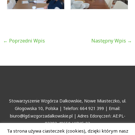
←
Poprzedni Wpis
Następny Wpis
→
Stowarzyszenie Wzgórza Dalkowskie, Nowe Miasteczko, ul.
Głogowska 10, Polska | Telefon: 664 921 399 | Email:
biuro@lgd.wzgorzadalkowskie.pl | Adres Edoręczeń: AE:PL-
83382-49650-HJDJG-22
Ta strona używa ciasteczek (cookies), dzięki którym nasz