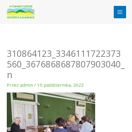
Przejdź
do
treści
310864123_3346111722373
560_3676868687807903040_
n
Przez
admin
/
10 października, 2022