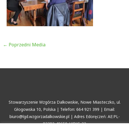
←
Poprzedni Media
Stowarzyszenie Wzgórza Dalkowskie, Nowe Miasteczko, ul.
Głogowska 10, Polska | Telefon: 664 921 399 | Email:
biuro@lgd.wzgorzadalkowskie.pl | Adres Edoręczeń: AE:PL-
83382-49650-HJDJG-22