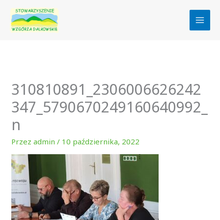
Przejdź
do
treści
310810891_2306006626242
347_5790670249160640992_
n
Przez
admin
/
10 października, 2022