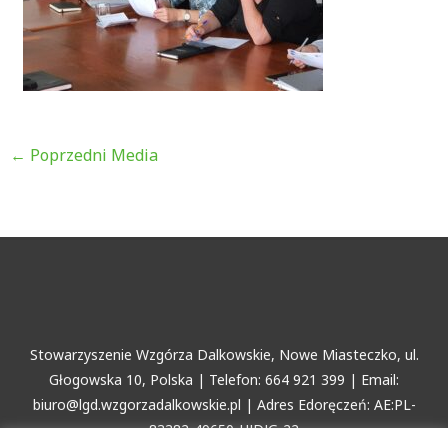
←
Poprzedni Media
Stowarzyszenie Wzgórza Dalkowskie, Nowe Miasteczko, ul.
Głogowska 10, Polska | Telefon: 664 921 399 | Email:
biuro@lgd.wzgorzadalkowskie.pl | Adres Edoręczeń: AE:PL-
83382-49650-HJDJG-22