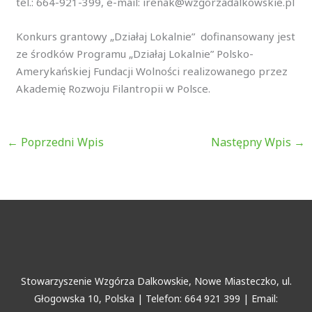
tel.: 664-921-399, e-mail: irenak@wzgorzadalkowskie.pl
Konkurs grantowy „Działaj Lokalnie” dofinansowany jest
ze środków Programu „Działaj Lokalnie” Polsko-
Amerykańskiej Fundacji Wolności realizowanego przez
Akademię Rozwoju Filantropii w Polsce.
←
Poprzedni Wpis
Następny Wpis
→
Stowarzyszenie Wzgórza Dalkowskie, Nowe Miasteczko, ul.
Głogowska 10, Polska | Telefon: 664 921 399 | Email: