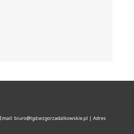
Email: biuro@lgd.wzgorzadalkowskie.pl | Adres