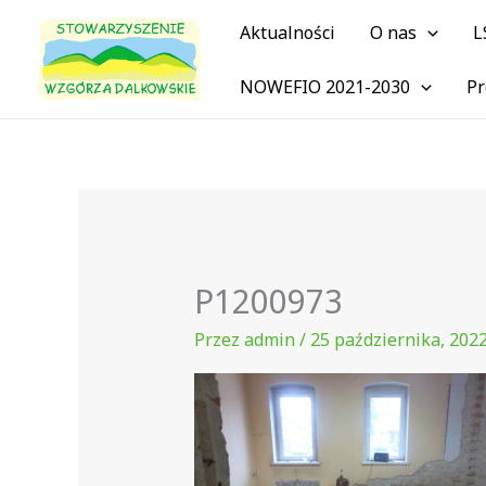
Przejdź
Aktualności
O nas
L
do
treści
NOWEFIO 2021-2030
Pr
P1200973
Przez
admin
/
25 października, 202