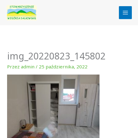
Przejdź
do
treści
img_20220823_145802
Przez
admin
/
25 października, 2022