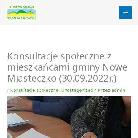
Przejdź
do
treści
Konsultacje społeczne z
mieszkańcami gminy Nowe
Miasteczko (30.09.2022r.)
/
Konsultacje społeczne
,
Uncategorized
/ Przez
admin