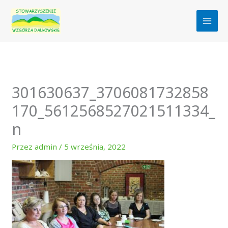
Przejdź
do
treści
301630637_3706081732858
170_5612568527021511334_
n
Przez
admin
/
5 września, 2022