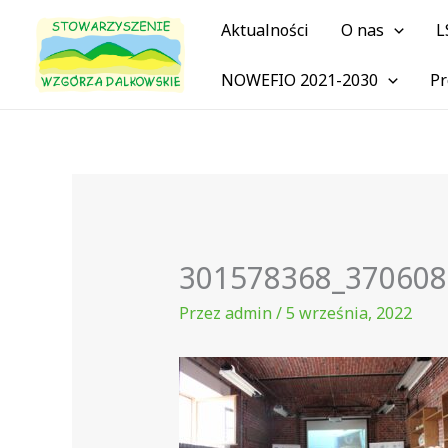
Przejdź
Aktualności
O nas
L
do
treści
NOWEFIO 2021-2030
Pr
301578368_370608
Przez
admin
/
5 września, 2022