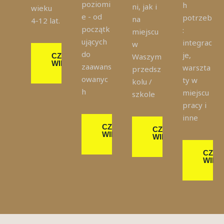
poziomi
h
ni, jak i
wieku
e - od
potrzeb
na
4-12 lat.
początk
:
miejscu
ujących
integrac
w
do
je,
CZYTAJ
Waszym
WIĘCEJ
zaawans
warszta
przedsz
>
owanyc
ty w
kolu /
h
miejscu
szkole
pracy i
inne
CZYTAJ
CZYTAJ
WIĘCEJ
WIĘCEJ
>
>
CZYT
WIĘC
>