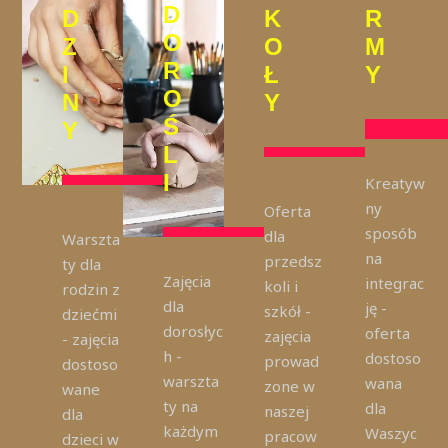
D
D
K
R
O
Z
O
M
R
I
Ł
Y
O
N
Y
Ś
Y
L
I
Kreatyw
ny
Oferta
sposób
dla
Warszta
na
przedsz
ty dla
Zajęcia
integrac
koli i
rodzin z
dla
ję -
szkół -
dziećmi
dorosłyc
oferta
zajęcia
- zajęcia
h -
dostoso
prowad
dostoso
warszta
wana
zone w
wane
ty na
dla
naszej
dla
każdym
Waszyc
pracow
dzieci w